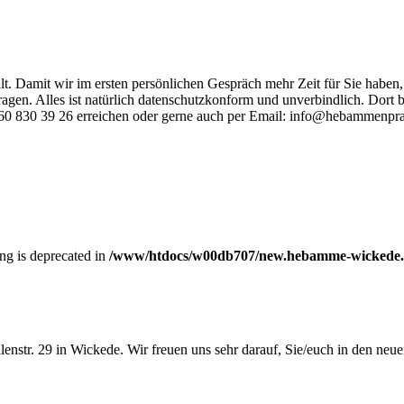
t. Damit wir im ersten persönlichen Gespräch mehr Zeit für Sie haben, 
ragen. Alles ist natürlich datenschutzkonform und unverbindlich. Dort b
160 830 39 26 erreichen oder gerne auch per Email: info@hebammenpr
ring is deprecated in
/www/htdocs/w00db707/new.hebamme-wickede.de/w
enstr. 29 in Wickede. Wir freuen uns sehr darauf, Sie/euch in den neu