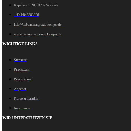
Kapellenstr. 29, 58739 Wickede
+49 160 8303926
info@hebammenpraxis-kemper.de
www.hebammenpraxis-kemper.de
WICHTIGE LINKS
Startseite
Praxisteam
Praxisräume
Angebot
Kurse & Termine
Impressum
WIR UNTERSTÜTZEN SIE