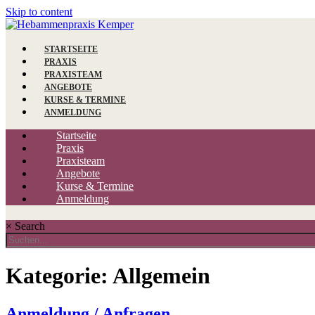
Skip to content
STARTSEITE
PRAXIS
PRAXISTEAM
ANGEBOTE
KURSE & TERMINE
ANMELDUNG
Startseite
Praxis
Praxisteam
Angebote
Kurse & Termine
Anmeldung
×
Search
Kategorie:
Allgemein
Anmeldung / Anfragen