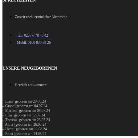
SPRECHZEITEN
Zurzeit nach terminlicher Absprache
- Tel.: 02377/ 78 45 42
- Mobil: 0160 830 39 26
UNSERE NEUGEBORENEN
Herzlich willkommen:
– Liam | geboren am 20.06.24
– Grace | geboren am 04.07.24
– Marilen | geboren am 08.07.24
– Lina | geboren am 12.07.24
– Theresa | geboren am 23.07.24
– Alina | geboren am 26.07.24
– Henri | geboren am 12.08.24
– Ernst | geboren am 14.08.24