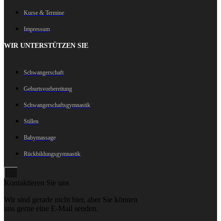
Kurse & Termine
Impressum
WIR UNTERSTÜTZEN SIE
Schwangerschaft
Geburtsvorbereitung
Schwangerschaftsgymnastik
Stillen
Babymassage
Rückbildungsgymnastik
Kontaktieren Sie uns
Wir sind gerade nicht hier, aber Sie können
uns gerne eine E-Mail senden.