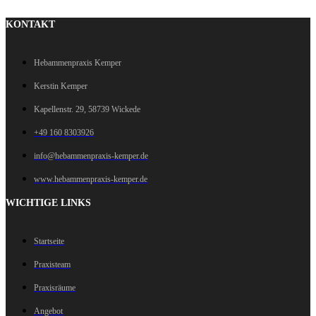
KONTAKT
Hebammenpraxis Kemper
Kerstin Kemper
Kapellenstr. 29, 58739 Wickede
+49 160 8303926
info@hebammenpraxis-kemper.de
www.hebammenpraxis-kemper.de
WICHTIGE LINKS
Startseite
Praxisteam
Praxisräume
Angebot