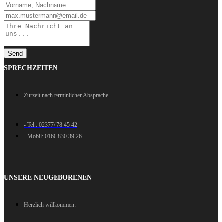
Send
SPRECHZEITEN
Zurzeit nach terminlicher Absprache
- Tel.: 02377/ 78 45 42
- Mobil: 0160 830 39 26
UNSERE NEUGEBORENEN
Herzlich willkommen: