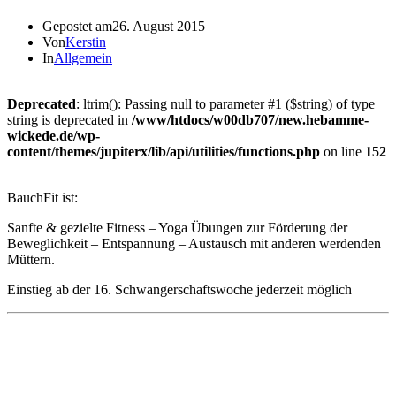
Gepostet am
26. August 2015
Von
Kerstin
In
Allgemein
Deprecated
: ltrim(): Passing null to parameter #1 ($string) of type
string is deprecated in
/www/htdocs/w00db707/new.hebamme-
wickede.de/wp-
content/themes/jupiterx/lib/api/utilities/functions.php
on line
152
BauchFit ist:
Sanfte & gezielte Fitness – Yoga Übungen zur Förderung der
Beweglichkeit – Entspannung – Austausch mit anderen werdenden
Müttern.
Einstieg ab der 16. Schwangerschaftswoche jederzeit möglich